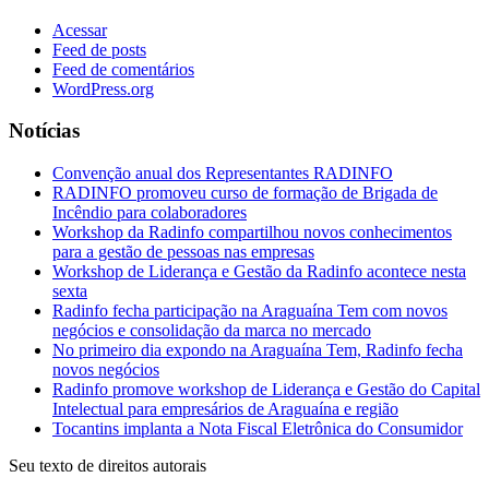
Acessar
Feed de posts
Feed de comentários
WordPress.org
Notícias
Convenção anual dos Representantes RADINFO
RADINFO promoveu curso de formação de Brigada de
Incêndio para colaboradores
Workshop da Radinfo compartilhou novos conhecimentos
para a gestão de pessoas nas empresas
Workshop de Liderança e Gestão da Radinfo acontece nesta
sexta
Radinfo fecha participação na Araguaína Tem com novos
negócios e consolidação da marca no mercado
No primeiro dia expondo na Araguaína Tem, Radinfo fecha
novos negócios
Radinfo promove workshop de Liderança e Gestão do Capital
Intelectual para empresários de Araguaína e região
Tocantins implanta a Nota Fiscal Eletrônica do Consumidor
Seu texto de direitos autorais