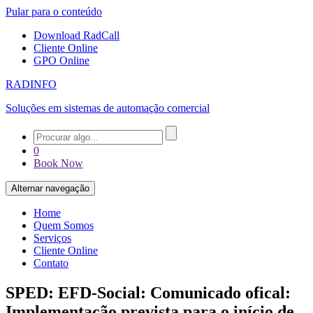
Pular para o conteúdo
Download RadCall
Cliente Online
GPO Online
RADINFO
Soluções em sistemas de automação comercial
0
Book Now
Alternar navegação
Home
Quem Somos
Serviços
Cliente Online
Contato
SPED: EFD-Social: Comunicado ofical:
Implementação prevista para o início de