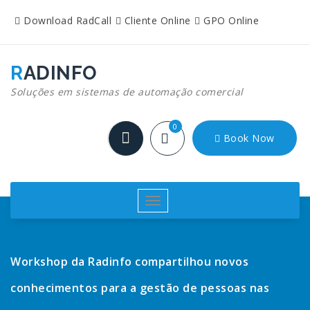
Pular
Download RadCall
Cliente Online
GPO Online
para
o
conteúdo
RADINFO
Soluções em sistemas de automação comercial
0
Book Now
Alternar
navegação
Workshop da Radinfo compartilhou novos
conhecimentos para a gestão de pessoas nas