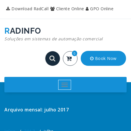
Pular
Download RadCall
Cliente Online
GPO Online
para
o
conteúdo
RADINFO
Soluções em sistemas de automação comercial
0
Book Now
Alternar
navegação
Arquivo mensal: julho 2017