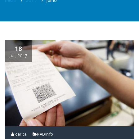
Início
/
2017
/
julho
18
jul, 2017
carita
RADInfo