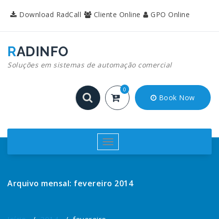
Pular
Download RadCall
Cliente Online
GPO Online
para
o
conteúdo
RADINFO
Soluções em sistemas de automação comercial
0
Book Now
Alternar
navegação
Arquivo mensal: fevereiro 2014