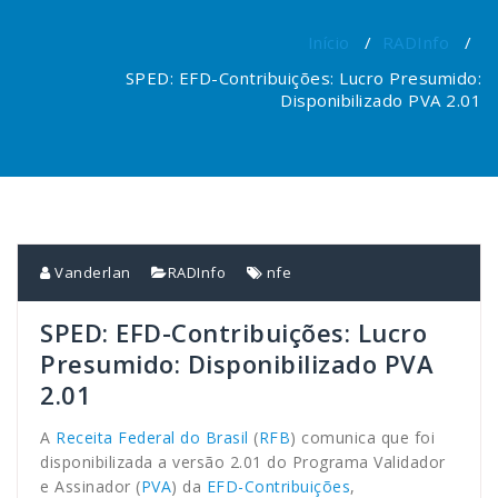
Início
/
RADInfo
/
SPED: EFD-Contribuições: Lucro Presumido:
Disponibilizado PVA 2.01
Vanderlan
RADInfo
nfe
SPED: EFD-Contribuições: Lucro
Presumido: Disponibilizado PVA
2.01
A
Receita Federal do Brasil
(
RFB
) comunica que foi
disponibilizada a versão 2.01 do Programa Validador
e Assinador (
PVA
) da
EFD-Contribuições
,