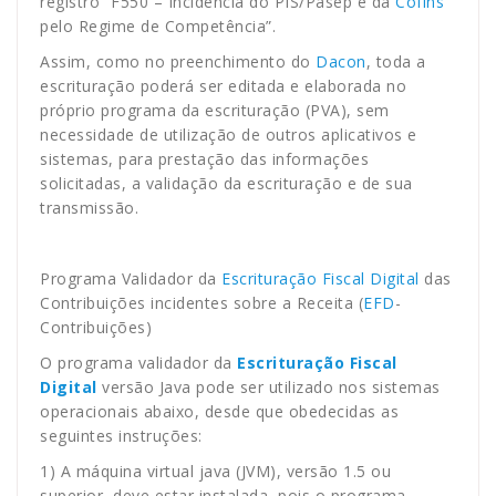
registro “F550 – Incidência do PIS/Pasep e da
Cofins
pelo Regime de Competência”.
Assim, como no preenchimento do
Dacon
, toda a
escrituração poderá ser editada e elaborada no
próprio programa da escrituração (PVA), sem
necessidade de utilização de outros aplicativos e
sistemas, para prestação das informações
solicitadas, a validação da escrituração e de sua
transmissão.
Programa Validador da
Escrituração Fiscal Digital
das
Contribuições incidentes sobre a Receita (
EFD
-
Contribuições)
O programa validador da
Escrituração Fiscal
Digital
versão Java pode ser utilizado nos sistemas
operacionais abaixo, desde que obedecidas as
seguintes instruções:
1) A máquina virtual java (JVM), versão 1.5 ou
superior, deve estar instalada, pois o programa