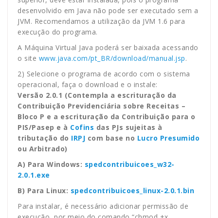
desenvolvido em Java não pode ser executado sem a
JVM. Recomendamos a utilização da JVM 1.6 para
execução do programa.
A Máquina Virtual Java poderá ser baixada acessando
o site
www.java.com/pt_BR/download/manual.jsp
.
2) Selecione o programa de acordo com o sistema
operacional, faça o download e o instale:
Versão 2.0.1 (Contempla a escrituração da
Contribuição Previdenciária sobre Receitas –
Bloco P e a escrituração da Contribuição para o
PIS/Pasep e à
Cofins
das PJs sujeitas à
tributação do
IRPJ
com base no
Lucro Presumido
ou Arbitrado)
A) Para Windows:
spedcontribuicoes_w32-
2.0.1.exe
B) Para Linux:
spedcontribuicoes_linux-2.0.1.bin
Para instalar, é necessário adicionar permissão de
execução, por meio do comando “chmod +x