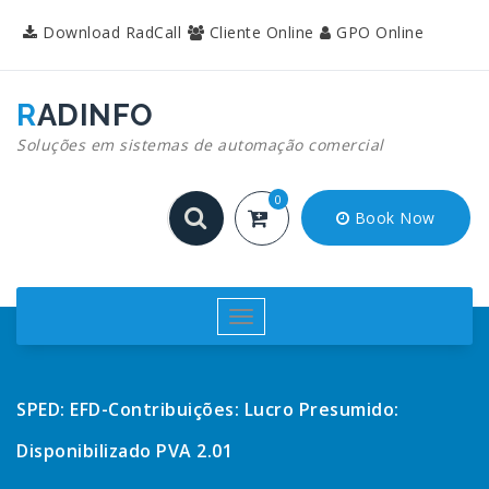
Pular
Download RadCall
Cliente Online
GPO Online
para
o
conteúdo
RADINFO
Soluções em sistemas de automação comercial
0
Book Now
Alternar
navegação
SPED: EFD-Contribuições: Lucro Presumido:
Disponibilizado PVA 2.01