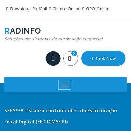
Pular
Download RadCall
Cliente Online
GPO Online
para
o
conteúdo
RADINFO
Soluções em sistemas de automação comercial
0
Book Now
Alternar
navegação
SEFA/PA fiscaliza contribuintes da Escrituração
Fiscal Digital (EFD ICMS/IPI)