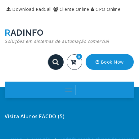
Pular
Download RadCall
Cliente Online
GPO Online
para
o
conteúdo
RADINFO
Soluções em sistemas de automação comercial
0
Book Now
Alternar
navegação
Visita Alunos FACDO (5)