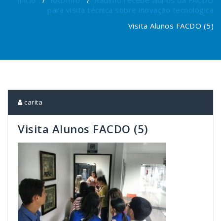
Início
/
RADInfo
/
Radinfo recebe alunos da FACDO
para visita técnica sobre inovação tecnológica
Visita Alunos FACDO (5)
carita
Visita Alunos FACDO (5)