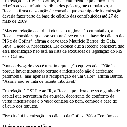
Em relação ao PIS e à Cofins, o entendimento é polêmico. Em
relação aos contribuintes tributados pelo regime cumulativo, a
Receita afirma na solução de consulta que esse tipo de indenização
deveria fazer parte da base de cálculo das contribuições até 27 de
maio de 2009.
“Mas em relação aos tributados pelo regime não cumulativo, a
Receita considera que isso sempre deve entrar na base de cálculo do
PIS e da Cofins”, afirma o advogado Maurício Barros, do Gaia,
Silva, Gaede & Associados. Ele explica que a Receita considera que
essa indenização não está na lista de exclusões da legislação do PIS
e da Cofins.
Para o advogado essa é uma interpretação equivocada. “Não há
porque haver tributação porque a indenização não é acréscimo
patrimonial, mas apenas a recuperação de um valor”, afirma Barros.
“Assim, não se trata de receita tributável.”
Em relação à CSLL e ao IR, a Receita pondera que só o ganho de
capital que porventura for apurado, decorrente do confronto da
verba indenizatória e o valor contábil do bem, compõe a base de
cálculo dos tributos.
Fisco inclui indenização no cálculo da Cofins | Valor Econômico.
Deixe um comentário