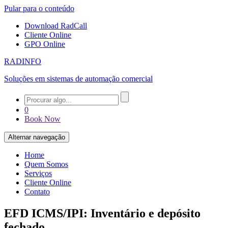
Pular para o conteúdo
Download RadCall
Cliente Online
GPO Online
RADINFO
Soluções em sistemas de automação comercial
0
Book Now
Alternar navegação
Home
Quem Somos
Serviços
Cliente Online
Contato
EFD ICMS/IPI: Inventário e depósito
fechado