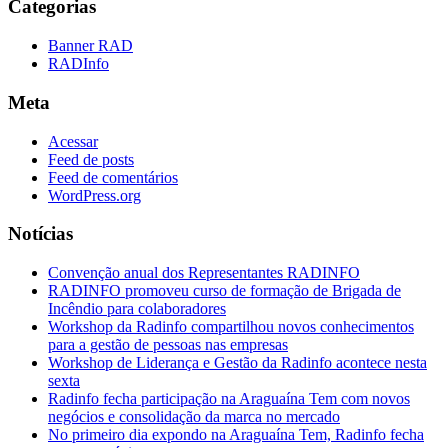
Categorias
Banner RAD
RADInfo
Meta
Acessar
Feed de posts
Feed de comentários
WordPress.org
Notícias
Convenção anual dos Representantes RADINFO
RADINFO promoveu curso de formação de Brigada de
Incêndio para colaboradores
Workshop da Radinfo compartilhou novos conhecimentos
para a gestão de pessoas nas empresas
Workshop de Liderança e Gestão da Radinfo acontece nesta
sexta
Radinfo fecha participação na Araguaína Tem com novos
negócios e consolidação da marca no mercado
No primeiro dia expondo na Araguaína Tem, Radinfo fecha