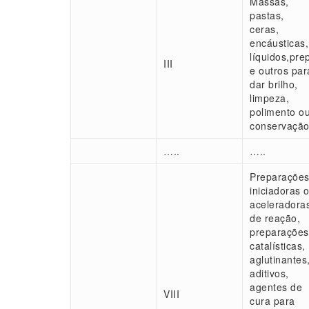
Massas,
pastas,
ceras,
encáusticas,
líquidos,pre
III
e outros par
dar brilho,
limpeza,
polimento o
conservação
…..
…..
Preparaçõ
iniciadoras 
aceleradora
de reação,
preparações
catalísticas
aglutinantes
aditivos,
agentes de
VIII
cura para