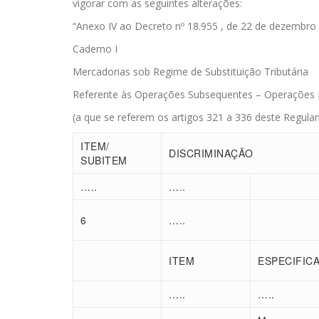
vigorar com as seguintes alterações:
“Anexo IV ao Decreto nº 18.955 , de 22 de dezembro
Caderno I
Mercadorias sob Regime de Substituição Tributária
Referente às Operações Subsequentes – Operações In
(a que se referem os artigos 321 a 336 deste Regul
ITEM/
DISCRIMINAÇÃO
SUBITEM
…..
…..
6
…..
ITEM
ESPECIFIC
…..
…..