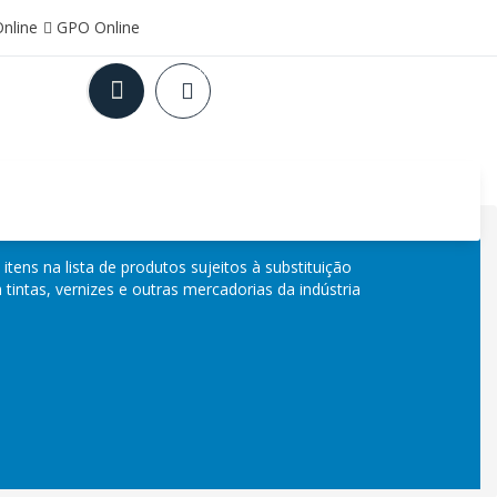
Online
GPO Online
0
Book Now
line
Serviços
Quem Somos
Home
tens na lista de produtos sujeitos à substituição
tintas, vernizes e outras mercadorias da indústria