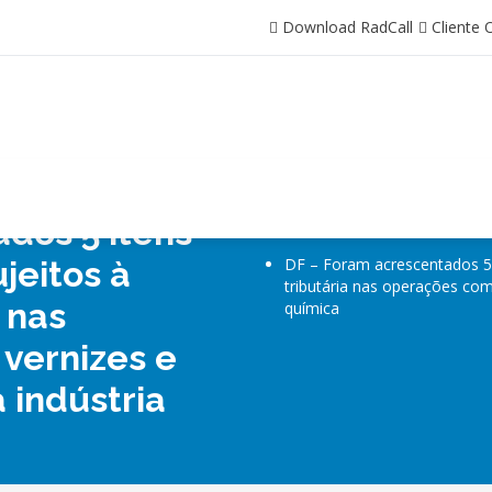
Download RadCall
Cliente 
Contato
Cliente On
dos 5 itens
Início
/
RADInfo
/
jeitos à
DF – Foram acrescentados 5 i
tributária nas operações com 
 nas
química
 vernizes e
 indústria