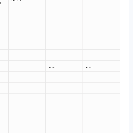
m
.
…..
…..