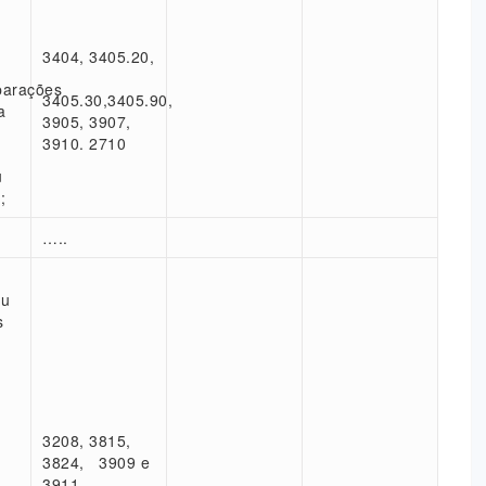
3404, 3405.20,
parações
3405.30,3405.90,
a
3905, 3907,
3910. 2710
u
;
…..
es
ou
s
,
,
3208, 3815,
3824, 3909 e
3911