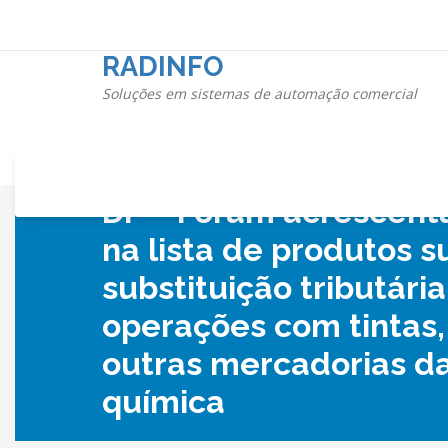
Pular
para
o
RADINFO
conteúdo
Soluções em sistemas de automação comercial
DF – Foram acrescenta
na lista de produtos su
substituição tributária
operações com tintas,
outras mercadorias da
química