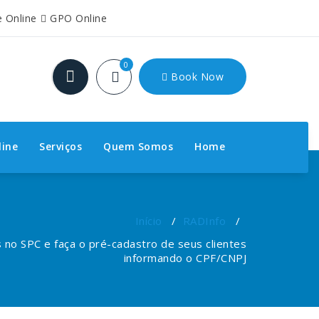
e Online
GPO Online
0
Book Now
line
Serviços
Quem Somos
Home
Início
/
RADInfo
/
s no SPC e faça o pré-cadastro de seus clientes
informando o CPF/CNPJ