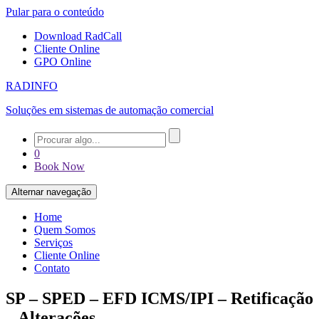
Pular para o conteúdo
Download RadCall
Cliente Online
GPO Online
RADINFO
Soluções em sistemas de automação comercial
0
Book Now
Alternar navegação
Home
Quem Somos
Serviços
Cliente Online
Contato
SP – SPED – EFD ICMS/IPI – Retificação
– Alterações