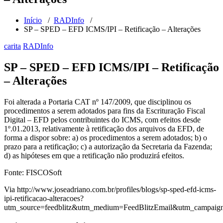
Início
/
RADInfo
/
SP – SPED – EFD ICMS/IPI – Retificação – Alterações
carita
RADInfo
SP – SPED – EFD ICMS/IPI – Retificação
– Alterações
Foi alterada a Portaria CAT nº 147/2009, que disciplinou os
procedimentos a serem adotados para fins da Escrituração Fiscal
Digital – EFD pelos contribuintes do ICMS, com efeitos desde
1º.01.2013, relativamente à retificação dos arquivos da EFD, de
forma a dispor sobre: a) os procedimentos a serem adotados; b) o
prazo para a retificação; c) a autorização da Secretaria da Fazenda;
d) as hipóteses em que a retificação não produzirá efeitos.
Fonte: FISCOSoft
Via http://www.joseadriano.com.br/profiles/blogs/sp-sped-efd-icms-
ipi-retificacao-alteracoes?
utm_source=feedblitz&utm_medium=FeedBlitzEmail&utm_campai