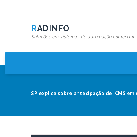
Pular
para
o
conteúdo
RADINFO
Soluções em sistemas de automação comercial
SP explica sobre antecipação de ICMS em