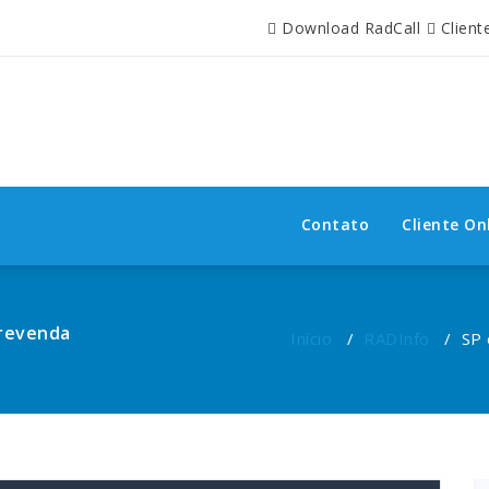
Download RadCall
Client
Contato
Cliente On
 revenda
Início
/
RADInfo
/
SP 