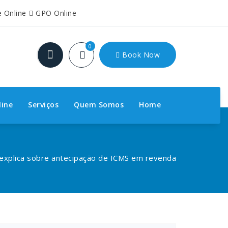
e Online
GPO Online
0
Book Now
line
Serviços
Quem Somos
Home
explica sobre antecipação de ICMS em revenda