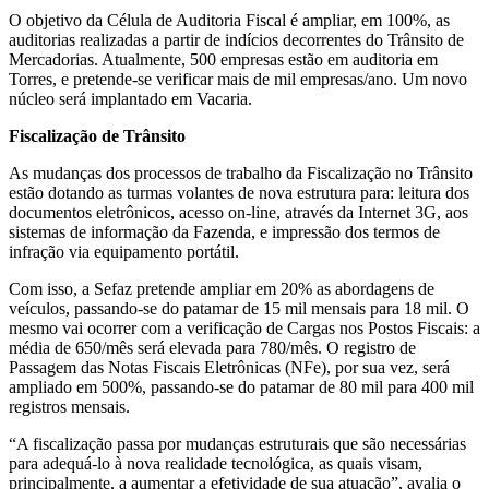
O objetivo da Célula de Auditoria Fiscal é ampliar, em 100%, as
auditorias realizadas a partir de indícios decorrentes do Trânsito de
Mercadorias. Atualmente, 500 empresas estão em auditoria em
Torres, e pretende-se verificar mais de mil empresas/ano. Um novo
núcleo será implantado em Vacaria.
Fiscalização de Trânsito
As mudanças dos processos de trabalho da Fiscalização no Trânsito
estão dotando as turmas volantes de nova estrutura para: leitura dos
documentos eletrônicos, acesso on-line, através da Internet 3G, aos
sistemas de informação da Fazenda, e impressão dos termos de
infração via equipamento portátil.
Com isso, a Sefaz pretende ampliar em 20% as abordagens de
veículos, passando-se do patamar de 15 mil mensais para 18 mil. O
mesmo vai ocorrer com a verificação de Cargas nos Postos Fiscais: a
média de 650/mês será elevada para 780/mês. O registro de
Passagem das Notas Fiscais Eletrônicas (NFe), por sua vez, será
ampliado em 500%, passando-se do patamar de 80 mil para 400 mil
registros mensais.
“A fiscalização passa por mudanças estruturais que são necessárias
para adequá-lo à nova realidade tecnológica, as quais visam,
principalmente, a aumentar a efetividade de sua atuação”, avalia o