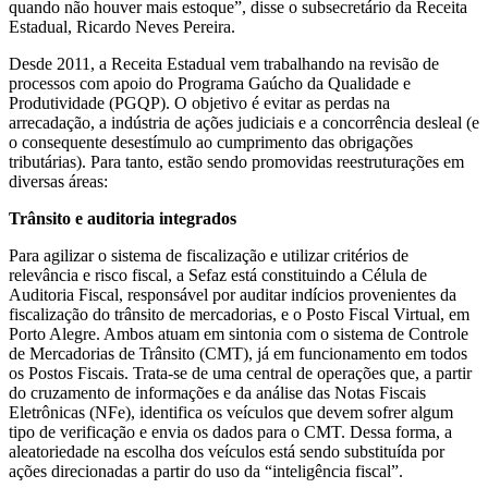
quando não houver mais estoque”, disse o subsecretário da Receita
Estadual, Ricardo Neves Pereira.
Desde 2011, a Receita Estadual vem trabalhando na revisão de
processos com apoio do Programa Gaúcho da Qualidade e
Produtividade (PGQP). O objetivo é evitar as perdas na
arrecadação, a indústria de ações judiciais e a concorrência desleal (e
o consequente desestímulo ao cumprimento das obrigações
tributárias). Para tanto, estão sendo promovidas reestruturações em
diversas áreas:
Trânsito e auditoria integrados
Para agilizar o sistema de fiscalização e utilizar critérios de
relevância e risco fiscal, a Sefaz está constituindo a Célula de
Auditoria Fiscal, responsável por auditar indícios provenientes da
fiscalização do trânsito de mercadorias, e o Posto Fiscal Virtual, em
Porto Alegre. Ambos atuam em sintonia com o sistema de Controle
de Mercadorias de Trânsito (CMT), já em funcionamento em todos
os Postos Fiscais. Trata-se de uma central de operações que, a partir
do cruzamento de informações e da análise das Notas Fiscais
Eletrônicas (NFe), identifica os veículos que devem sofrer algum
tipo de verificação e envia os dados para o CMT. Dessa forma, a
aleatoriedade na escolha dos veículos está sendo substituída por
ações direcionadas a partir do uso da “inteligência fiscal”.