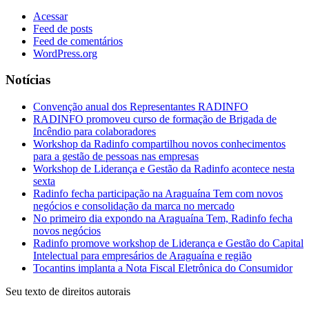
Acessar
Feed de posts
Feed de comentários
WordPress.org
Notícias
Convenção anual dos Representantes RADINFO
RADINFO promoveu curso de formação de Brigada de
Incêndio para colaboradores
Workshop da Radinfo compartilhou novos conhecimentos
para a gestão de pessoas nas empresas
Workshop de Liderança e Gestão da Radinfo acontece nesta
sexta
Radinfo fecha participação na Araguaína Tem com novos
negócios e consolidação da marca no mercado
No primeiro dia expondo na Araguaína Tem, Radinfo fecha
novos negócios
Radinfo promove workshop de Liderança e Gestão do Capital
Intelectual para empresários de Araguaína e região
Tocantins implanta a Nota Fiscal Eletrônica do Consumidor
Seu texto de direitos autorais