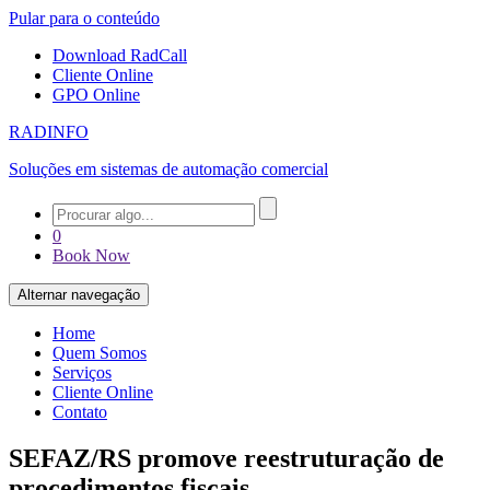
Pular para o conteúdo
Download RadCall
Cliente Online
GPO Online
RADINFO
Soluções em sistemas de automação comercial
0
Book Now
Alternar navegação
Home
Quem Somos
Serviços
Cliente Online
Contato
SEFAZ/RS promove reestruturação de
procedimentos fiscais