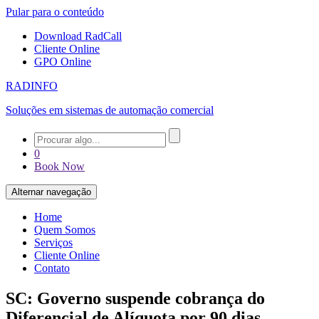
Pular para o conteúdo
Download RadCall
Cliente Online
GPO Online
RADINFO
Soluções em sistemas de automação comercial
0
Book Now
Alternar navegação
Home
Quem Somos
Serviços
Cliente Online
Contato
SC: Governo suspende cobrança do
Diferencial de Alíquota por 90 dias