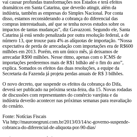
vai causar profundas transformações nos Estados e terá efeitos
dramáticos em Santa Catarina, que deverão atingir, além da
indústria, também as empresas do Simples Nacional. Por conta
disso, estamos reconsiderando a cobrança do diferencial das
compras interestaduais, até que se tenha novos estudos sobre os
impactos de tantas mudanças”, diz Gavazzoni. Segundo ele, Santa
Catarina já está sendo penalizada por outra resolução federal, a de
número 13, que trouxe para 4% as alíquotas de importação. “Nossa
expectativa de perda de arrecadação com importações era de R$600
milhões em 2013. Porém, em um único mês, já deixamos de
arrecadar R$90 milhões. Nesse ritmo, apenas com o ICMS de
importações perderemos mais de R$1 bilhão até o fim do ano”,
explica. Somados os efeitos das duas resoluções, a equipe da
Secretaria da Fazenda já projeta perdas anuais de R$ 3 bilhões.
O novo decreto, que suspende os efeitos da cobrança do Difa,
deverá ser publicado na próxima sexta-feira, dia 15. Novas rodadas
de discussões com representantes do comércio varejista e da
indústria deverão acontecer nas próximas semanas para reavaliação
do cenário.
Fonte: Notícias Fiscais
Via http://mauronegruni.com.br/2013/03/14/sc-governo-suspende-
cobranca-do-diferencial-de-aliquota-por-90-dias/