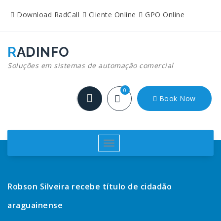
Pular
Download RadCall
Cliente Online
GPO Online
para
o
conteúdo
RADINFO
Soluções em sistemas de automação comercial
0
Book Now
Alternar
navegação
Robson Silveira recebe título de cidadão
araguainense