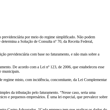
o previdenciária por meio do regime simplificado. Não podem
e determina a Solução de Consulta nº 70, da Receita Federal,
ição previdenciária com base no faturamento, e não mais sobre a
uramento. De acordo com a Lei nº 123, de 2006, que estabeleceu esse
e municipais.
ão de regime misto, com incidência, concomitante, da Lei Complementar
Simples da tributação pelo faturamento. “Nesse caso, seria uma
micro e pequenos empresários. É uma lei especial, que prevalece sobre
queira Castro Advogados. “Cada empresa tem que analisar os dados do