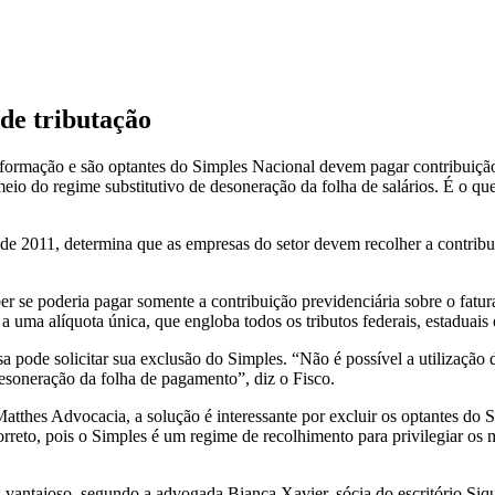
 de tributação
nformação e são optantes do Simples Nacional devem pagar contribuiçã
meio do regime substitutivo de desoneração da folha de salários. É o qu
 de 2011, determina que as empresas do setor devem recolher a contribu
er se poderia pagar somente a contribuição previdenciária sobre o fat
a uma alíquota única, que engloba todos os tributos federais, estaduais 
esa pode solicitar sua exclusão do Simples. “Não é possível a utilizaç
esoneração da folha de pagamento”, diz o Fisco.
atthes Advocacia, a solução é interessante por excluir os optantes do 
rreto, pois o Simples é um regime de recolhimento para privilegiar os 
s vantajoso, segundo a advogada Bianca Xavier, sócia do escritório Si