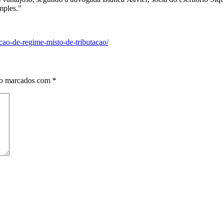
mples.”
cao-de-regime-misto-de-tributacao/
ão marcados com
*