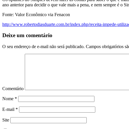
ano anterior para decidir o que vale mais a pena, e nem sempre é o Si
Fonte: Valor Econômico via Fenacon
http://www.robertodiasduarte.com.br/index.php/receita-impede-utiliza
Deixe um comentário
O seu endereço de e-mail não será publicado.
Campos obrigatórios s
Comentário
Nome
*
E-mail
*
Site