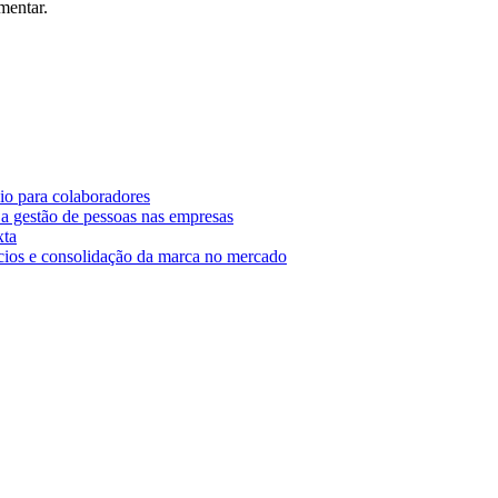
mentar.
o para colaboradores
 gestão de pessoas nas empresas
xta
cios e consolidação da marca no mercado