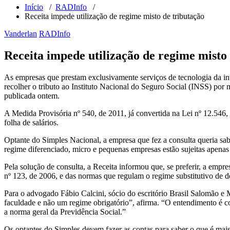
Início
/
RADInfo
/
Receita impede utilização de regime misto de tributação
Vanderlan
RADInfo
Receita impede utilização de regime misto
As empresas que prestam exclusivamente serviços de tecnologia da i
recolher o tributo ao Instituto Nacional do Seguro Social (INSS) por 
publicada ontem.
A Medida Provisória nº 540, de 2011, já convertida na Lei nº 12.546,
folha de salários.
Optante do Simples Nacional, a empresa que fez a consulta queria sab
regime diferenciado, micro e pequenas empresas estão sujeitas apenas 
Pela solução de consulta, a Receita informou que, se preferir, a empr
nº 123, de 2006, e das normas que regulam o regime substitutivo de d
Para o advogado Fábio Calcini, sócio do escritório Brasil Salomão e M
faculdade e não um regime obrigatório”, afirma. “O entendimento é co
a norma geral da Previdência Social.”
Os optantes do Simples devem fazer as contas para saber o que é mai