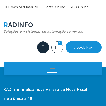
Pular
Download RadCall
Cliente Online
GPO Online
para
o
conteúdo
RADINFO
Soluções em sistemas de automação comercial
0
Book Now
Alternar
navegação
RADInfo finaliza nova versão da Nota Fiscal
Eletrônica 3.10