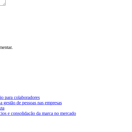
mentar.
o para colaboradores
 gestão de pessoas nas empresas
xta
cios e consolidação da marca no mercado