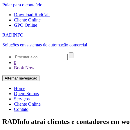
Pular para o conteúdo
Download RadCall
Cliente Online
GPO Online
RADINFO
Soluções em sistemas de automação comercial
0
Book Now
Alternar navegação
Home
Quem Somos
Serviços
Cliente Online
Contato
RADInfo atrai clientes e contadores em wor