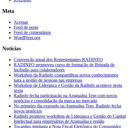
Meta
Acessar
Feed de posts
Feed de comentários
WordPress.org
Notícias
Convenção anual dos Representantes RADINFO
RADINFO promoveu curso de formação de Brigada de
Incêndio para colaboradores
Workshop da Radinfo compartilhou novos conhecimentos
para a gestão de pessoas nas empresas
Workshop de Liderança e Gestão da Radinfo acontece nesta
sexta
Radinfo fecha participação na Araguaína Tem com novos
negócios e consolidação da marca no mercado
No primeiro dia expondo na Araguaína Tem, Radinfo fecha
novos negócios
Radinfo promove workshop de Liderança e Gestão do Capital
Intelectual para empresários de Araguaína e região
Tocantins implanta a Nota Fiscal Eletrônica do Consumidor