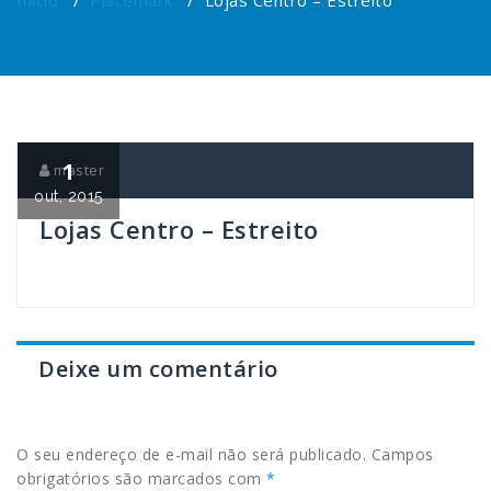
Início
/
Placemark
/
Lojas Centro – Estreito
1
master
out, 2015
Lojas Centro – Estreito
Deixe um comentário
O seu endereço de e-mail não será publicado.
Campos
obrigatórios são marcados com
*