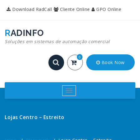
Pular
Download RadCall
Cliente Online
GPO Online
para
o
conteúdo
RADINFO
Soluções em sistemas de automação comercial
0
Book Now
Alternar
navegação
Lojas Centro – Estreito