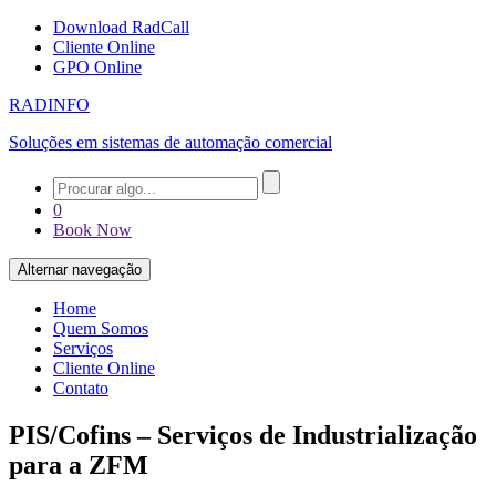
Pular
Download RadCall
para
Cliente Online
o
GPO Online
conteúdo
RADINFO
Soluções em sistemas de automação comercial
0
Book Now
Alternar navegação
Home
Quem Somos
Serviços
Cliente Online
Contato
PIS/Cofins – Serviços de Industrialização
para a ZFM