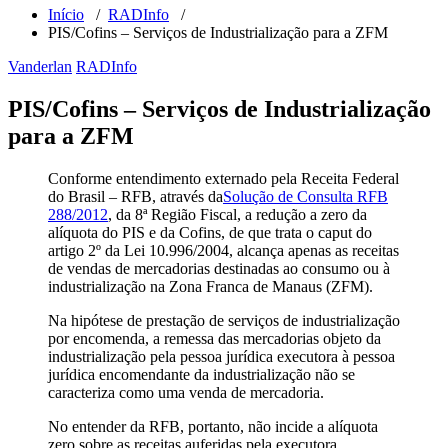
Início
/
RADInfo
/
PIS/Cofins – Serviços de Industrialização para a ZFM
Vanderlan
RADInfo
PIS/Cofins – Serviços de Industrialização
para a ZFM
Conforme entendimento externado pela Receita Federal
do Brasil – RFB, através da
Solução de Consulta RFB
288/2012
, da 8ª Região Fiscal, a redução a zero da
alíquota do PIS e da Cofins, de que trata o caput do
artigo 2º da Lei 10.996/2004, alcança apenas as receitas
de vendas de mercadorias destinadas ao consumo ou à
industrialização na Zona Franca de Manaus (ZFM).
Na hipótese de prestação de serviços de industrialização
por encomenda, a remessa das mercadorias objeto da
industrialização pela pessoa jurídica executora à pessoa
jurídica encomendante da industrialização não se
caracteriza como uma venda de mercadoria.
No entender da RFB, portanto, não incide a alíquota
zero sobre as receitas auferidas pela executora,