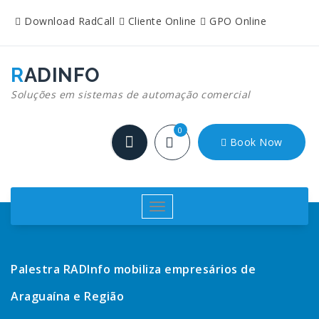
Pular
Download RadCall
Cliente Online
GPO Online
para
o
conteúdo
RADINFO
Soluções em sistemas de automação comercial
0
Book Now
Alternar
navegação
Palestra RADInfo mobiliza empresários de
Araguaína e Região