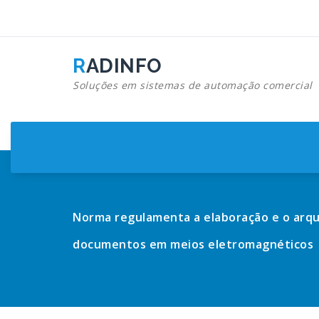
Pular
para
o
conteúdo
RADINFO
Soluções em sistemas de automação comercial
Norma regulamenta a elaboração e o arq
documentos em meios eletromagnéticos