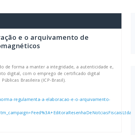
ação e o arquivamento de
omagnéticos
do de forma a manter a integridade, a autenticidade e,
o digital, com o emprego de certificado digital
úblicas Brasileira (ICP-Brasil).
0/norma-regulamenta-a-elaboracao-e-o-arquivamento-
tm_campaign=Feed%3A+EditoraResenhaDeNotciasFiscaisLtd