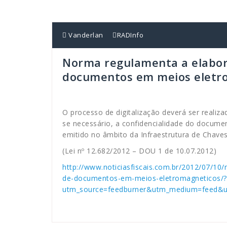
Vanderlan
RADInfo
Norma regulamenta a elabor
documentos em meios eletr
O processo de digitalização deverá ser realiza
se necessário, a confidencialidade do document
emitido no âmbito da Infraestrutura de Chaves P
(Lei nº 12.682/2012 – DOU 1 de 10.07.2012)
http://www.noticiasfiscais.com.br/2012/07/1
de-documentos-em-meios-eletromagneticos/?
utm_source=feedburner&utm_medium=feed&u