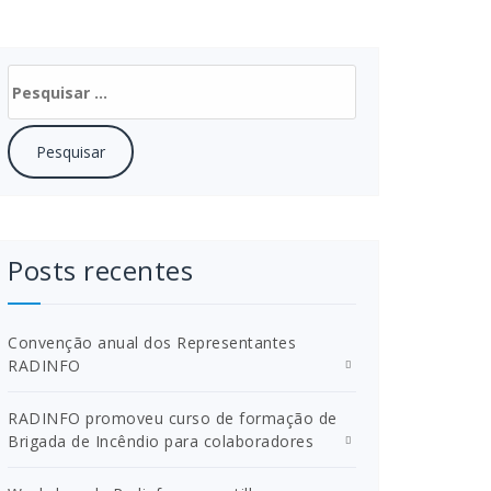
Pesquisar
por:
Posts recentes
Convenção anual dos Representantes
RADINFO
a+%28Resenha+de+Not%C3%ADcias+Fiscais%29
RADINFO promoveu curso de formação de
Brigada de Incêndio para colaboradores