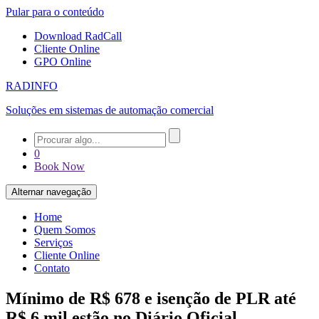
Pular para o conteúdo
Download RadCall
Cliente Online
GPO Online
RADINFO
Soluções em sistemas de automação comercial
0
Book Now
Alternar navegação
Home
Quem Somos
Serviços
Cliente Online
Contato
Mínimo de R$ 678 e isenção de PLR até
R$ 6 mil estão no Diário Oficial