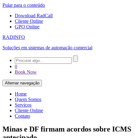
Pular para o conteúdo
Download RadCall
Cliente Online
GPO Online
RADINFO
Soluções em sistemas de automação comercial
0
Book Now
Alternar navegação
Home
Quem Somos
Serviços
Cliente Online
Contato
Minas e DF firmam acordos sobre ICMS
antecipado