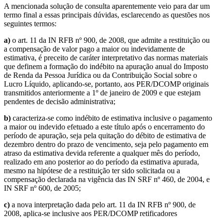
A mencionada solução de consulta aparentemente veio para dar um
termo final a essas principais dúvidas, esclarecendo as questões nos
seguintes termos:
a)
o art. 11 da IN RFB nº 900, de 2008, que admite a restituição ou
a compensação de valor pago a maior ou indevidamente de
estimativa, é preceito de caráter interpretativo das normas materiais
que definem a formação do indébito na apuração anual do Imposto
de Renda da Pessoa Jurídica ou da Contribuição Social sobre o
Lucro Líquido, aplicando-se, portanto, aos PER/DCOMP originais
transmitidos anteriormente a 1º de janeiro de 2009 e que estejam
pendentes de decisão administrativa;
b)
caracteriza-se como indébito de estimativa inclusive o pagamento
a maior ou indevido efetuado a este título após o encerramento do
período de apuração, seja pela quitação do débito de estimativa de
dezembro dentro do prazo de vencimento, seja pelo pagamento em
atraso da estimativa devida referente a qualquer mês do período,
realizado em ano posterior ao do período da estimativa apurada,
mesmo na hipótese de a restituição ter sido solicitada ou a
compensação declarada na vigência das IN SRF nº 460, de 2004, e
IN SRF nº 600, de 2005;
c)
a nova interpretação dada pelo art. 11 da IN RFB nº 900, de
2008, aplica-se inclusive aos PER/DCOMP retificadores