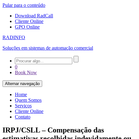
Pular para o conteúdo
Download RadCall
Cliente Online
GPO Online
RADINFO
Soluções em sistemas de automação comercial
0
Book Now
Alternar navegação
Home
Quem Somos
Serviços
Cliente Online
Contato
IRPJ/CSLL – Compensação das
estimativas recolhidas indevidamente ou