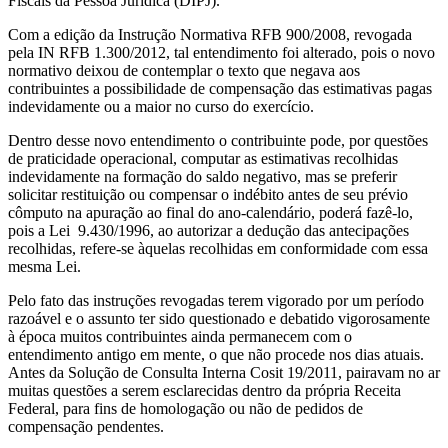
Fiscais da Pessoa Jurídica (DIPJ).
Com a edição da Instrução Normativa RFB 900/2008, revogada
pela IN RFB 1.300/2012, tal entendimento foi alterado, pois o novo
normativo deixou de contemplar o texto que negava aos
contribuintes a possibilidade de compensação das estimativas pagas
indevidamente ou a maior no curso do exercício.
Dentro desse novo entendimento o contribuinte pode, por questões
de praticidade operacional, computar as estimativas recolhidas
indevidamente na formação do saldo negativo, mas se preferir
solicitar restituição ou compensar o indébito antes de seu prévio
cômputo na apuração ao final do ano-calendário, poderá fazê-lo,
pois a Lei 9.430/1996, ao autorizar a dedução das antecipações
recolhidas, refere-se àquelas recolhidas em conformidade com essa
mesma Lei.
Pelo fato das instruções revogadas terem vigorado por um período
razoável e o assunto ter sido questionado e debatido vigorosamente
à época muitos contribuintes ainda permanecem com o
entendimento antigo em mente, o que não procede nos dias atuais.
Antes da Solução de Consulta Interna Cosit 19/2011, pairavam no ar
muitas questões a serem esclarecidas dentro da própria Receita
Federal, para fins de homologação ou não de pedidos de
compensação pendentes.