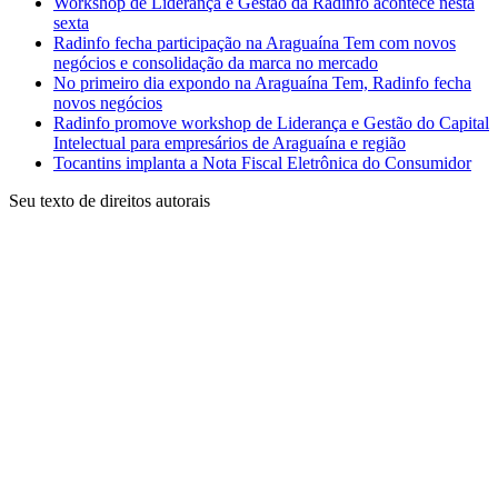
Workshop de Liderança e Gestão da Radinfo acontece nesta
sexta
Radinfo fecha participação na Araguaína Tem com novos
negócios e consolidação da marca no mercado
No primeiro dia expondo na Araguaína Tem, Radinfo fecha
novos negócios
Radinfo promove workshop de Liderança e Gestão do Capital
Intelectual para empresários de Araguaína e região
Tocantins implanta a Nota Fiscal Eletrônica do Consumidor
Seu texto de direitos autorais