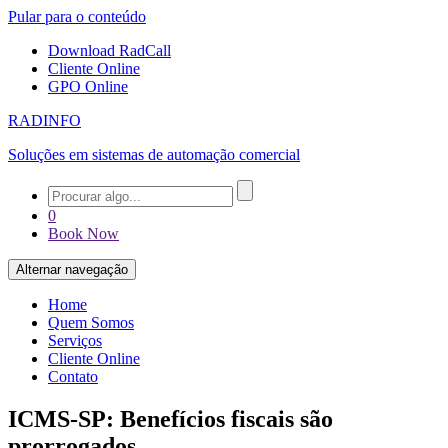
Pular para o conteúdo
Download RadCall
Cliente Online
GPO Online
RADINFO
Soluções em sistemas de automação comercial
0
Book Now
Alternar navegação
Home
Quem Somos
Serviços
Cliente Online
Contato
ICMS-SP: Benefícios fiscais são
prorrogados.