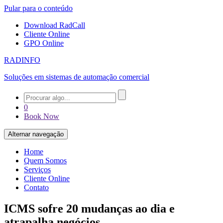
Pular para o conteúdo
Download RadCall
Cliente Online
GPO Online
RADINFO
Soluções em sistemas de automação comercial
0
Book Now
Alternar navegação
Home
Quem Somos
Serviços
Cliente Online
Contato
ICMS sofre 20 mudanças ao dia e
atrapalha negócios