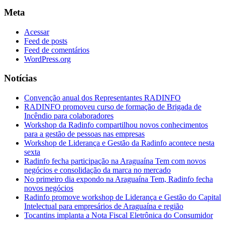
Meta
Acessar
Feed de posts
Feed de comentários
WordPress.org
Notícias
Convenção anual dos Representantes RADINFO
RADINFO promoveu curso de formação de Brigada de
Incêndio para colaboradores
Workshop da Radinfo compartilhou novos conhecimentos
para a gestão de pessoas nas empresas
Workshop de Liderança e Gestão da Radinfo acontece nesta
sexta
Radinfo fecha participação na Araguaína Tem com novos
negócios e consolidação da marca no mercado
No primeiro dia expondo na Araguaína Tem, Radinfo fecha
novos negócios
Radinfo promove workshop de Liderança e Gestão do Capital
Intelectual para empresários de Araguaína e região
Tocantins implanta a Nota Fiscal Eletrônica do Consumidor