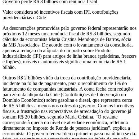
Governo perde R$ 8 bilhões com renúncia fiscal
Valor considera só incentivos fiscais com IPI, contribuições
previdenciárias e Cide
As desonerações promovidas pelo governo federal representarão nos
próximos 12 meses uma renúncia fiscal de R$ 8 bilhões, segundo
cálculos da economista Maria Cristina Mendonça de Barros, sócia
da MB Associados. De acordo com o levantamento da consultoria,
apenas a redução da alíquota do Imposto sobre Produto
Industrializado (IPI) para artigos de linha branca (geladeiras, freezers
e fogões), móveis e automóveis significa uma renúncia de R$ 1
bilhão.
Outros R$ 2 bilhões virão da troca da contribuição previdenciária,
incidente na folha de pagamento, para o recolhimento de 1% do
faturamento de companhias industriais. A conta fecha com redução
para zero da alíquota da Cide (Contribuições de Intervenção no
Domínio Econômico) sobre gasolina e diesel, que representa cerca
de R$ 5 bilhões a menos nos cofres do governo. Com os incentivos
fiscais, a frustração nas expectativas de arrecadação do governo já
somam R$ 20 bilhões, segundo Maria Cristina. “O restante
corresponde à queda do nível de atividade econômica, refletindo
diretamente no Imposto de Renda de pessoas jurídicas”, explica a
economista. O governo federal deu o primeiro passo na última sexta-