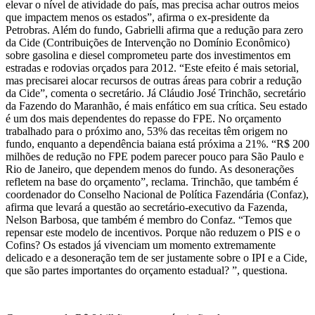
elevar o nível de atividade do país, mas precisa achar outros meios
que impactem menos os estados”, afirma o ex-presidente da
Petrobras. Além do fundo, Gabrielli afirma que a redução para zero
da Cide (Contribuições de Intervenção no Domínio Econômico)
sobre gasolina e diesel comprometeu parte dos investimentos em
estradas e rodovias orçados para 2012. “Este efeito é mais setorial,
mas precisarei alocar recursos de outras áreas para cobrir a redução
da Cide”, comenta o secretário. Já Cláudio José Trinchão, secretário
da Fazendo do Maranhão, é mais enfático em sua crítica. Seu estado
é um dos mais dependentes do repasse do FPE. No orçamento
trabalhado para o próximo ano, 53% das receitas têm origem no
fundo, enquanto a dependência baiana está próxima a 21%. “R$ 200
milhões de redução no FPE podem parecer pouco para São Paulo e
Rio de Janeiro, que dependem menos do fundo. As desonerações
refletem na base do orçamento”, reclama. Trinchão, que também é
coordenador do Conselho Nacional de Política Fazendária (Confaz),
afirma que levará a questão ao secretário-executivo da Fazenda,
Nelson Barbosa, que também é membro do Confaz. “Temos que
repensar este modelo de incentivos. Porque não reduzem o PIS e o
Cofins? Os estados já vivenciam um momento extremamente
delicado e a desoneração tem de ser justamente sobre o IPI e a Cide,
que são partes importantes do orçamento estadual? ”, questiona.