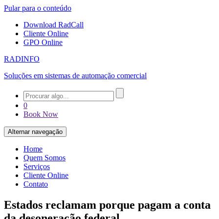
Pular para o conteúdo
Download RadCall
Cliente Online
GPO Online
RADINFO
Soluções em sistemas de automação comercial
0
Book Now
Alternar navegação
Home
Quem Somos
Serviços
Cliente Online
Contato
Estados reclamam porque pagam a conta
da desoneração federal