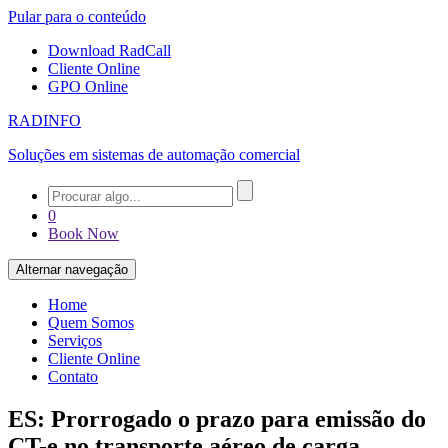
Pular para o conteúdo
Download RadCall
Cliente Online
GPO Online
RADINFO
Soluções em sistemas de automação comercial
0
Book Now
Alternar navegação
Home
Quem Somos
Serviços
Cliente Online
Contato
ES: Prorrogado o prazo para emissão do
CT-e no transporte aéreo de carga