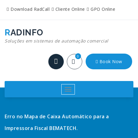
Pular
Download RadCall
Cliente Online
GPO Online
para
o
conteúdo
RADINFO
Soluções em sistemas de automação comercial
0
Book Now
Alternar
navegação
Erro no Mapa de Caixa Automático para a
Impressora Fiscal BEMATECH.