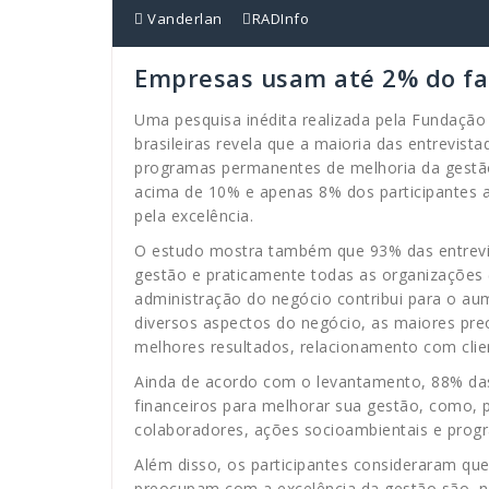
Vanderlan
RADInfo
Empresas usam até 2% do fa
Uma pesquisa inédita realizada pela Fundaçã
brasileiras revela que a maioria das entrevis
programas permanentes de melhoria da gestã
acima de 10% e apenas 8% dos participantes 
pela excelência.
O estudo mostra também que 93% das entrevi
gestão e praticamente todas as organizações (
administração do negócio contribui para o au
diversos aspectos do negócio, as maiores pr
melhores resultados, relacionamento com clie
Ainda de acordo com o levantamento, 88% das
financeiros para melhorar sua gestão, como, p
colaboradores, ações socioambientais e progra
Além disso, os participantes consideraram qu
preocupam com a excelência da gestão são, na 