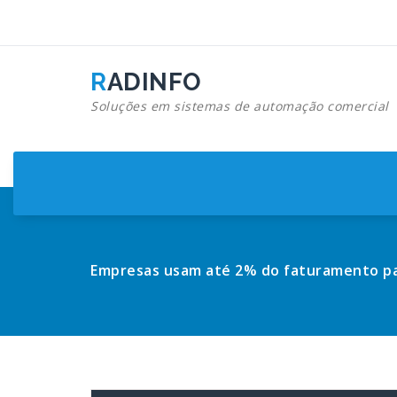
Pular
para
o
conteúdo
RADINFO
Soluções em sistemas de automação comercial
Empresas usam até 2% do faturamento p