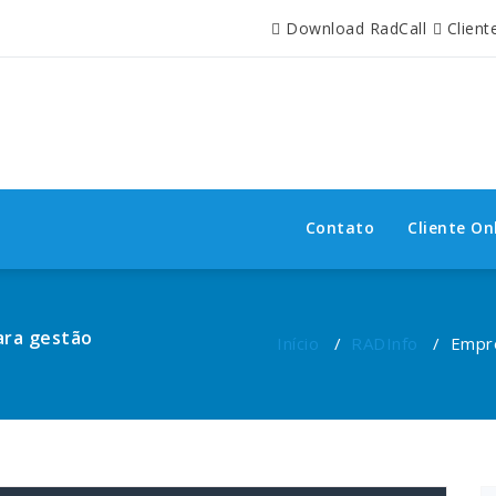
Download RadCall
Client
Contato
Cliente On
ara gestão
Início
/
RADInfo
/
Empre