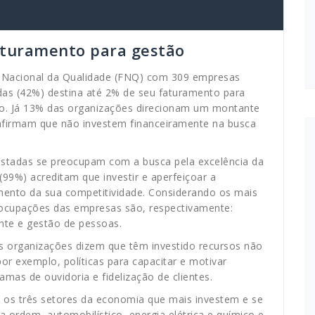
turamento para gestão
o Nacional da Qualidade (FNQ) com 309 empresas
tadas (42%) destina até 2% de seu faturamento para
o. Já 13% das organizações direcionam um montante
afirmam que não investem financeiramente na busca
stadas se preocupam com a busca pela excelência da
99%) acreditam que investir e aperfeiçoar a
mento da sua competitividade. Considerando os mais
eocupações das empresas são, respectivamente:
nte e gestão de pessoas.
 organizações dizem que têm investido recursos não
or exemplo, políticas para capacitar e motivar
mas de ouvidoria e fidelização de clientes.
e os três setores da economia que mais investem e se
ordem, automobilístico, energia elétrica e químico e