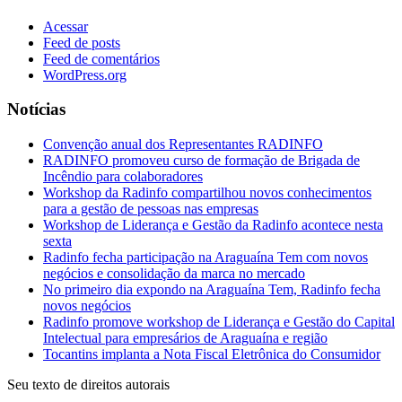
Acessar
Feed de posts
Feed de comentários
WordPress.org
Notícias
Convenção anual dos Representantes RADINFO
RADINFO promoveu curso de formação de Brigada de
Incêndio para colaboradores
Workshop da Radinfo compartilhou novos conhecimentos
para a gestão de pessoas nas empresas
Workshop de Liderança e Gestão da Radinfo acontece nesta
sexta
Radinfo fecha participação na Araguaína Tem com novos
negócios e consolidação da marca no mercado
No primeiro dia expondo na Araguaína Tem, Radinfo fecha
novos negócios
Radinfo promove workshop de Liderança e Gestão do Capital
Intelectual para empresários de Araguaína e região
Tocantins implanta a Nota Fiscal Eletrônica do Consumidor
Seu texto de direitos autorais