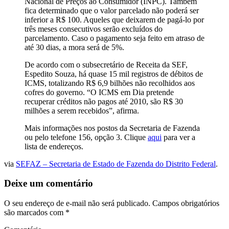
Nacional de Preços ao Consumidor (INPC). Também
fica determinado que o valor parcelado não poderá ser
inferior a R$ 100. Aqueles que deixarem de pagá-lo por
três meses consecutivos serão excluídos do
parcelamento. Caso o pagamento seja feito em atraso de
até 30 dias, a mora será de 5%.
De acordo com o subsecretário de Receita da SEF,
Espedito Souza, há quase 15 mil registros de débitos de
ICMS, totalizando R$ 6,9 bilhões não recolhidos aos
cofres do governo. “O ICMS em Dia pretende
recuperar créditos não pagos até 2010, são R$ 30
milhões a serem recebidos”, afirma.
Mais informações nos postos da Secretaria de Fazenda
ou pelo telefone 156, opção 3. Clique
aqui
para ver a
lista de endereços.
via
SEFAZ – Secretaria de Estado de Fazenda do Distrito Federal
.
Deixe um comentário
O seu endereço de e-mail não será publicado.
Campos obrigatórios
são marcados com
*