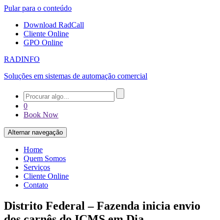
Pular para o conteúdo
Download RadCall
Cliente Online
GPO Online
RADINFO
Soluções em sistemas de automação comercial
0
Book Now
Alternar navegação
Home
Quem Somos
Serviços
Cliente Online
Contato
Distrito Federal – Fazenda inicia envio
dos carnês do ICMS em Dia