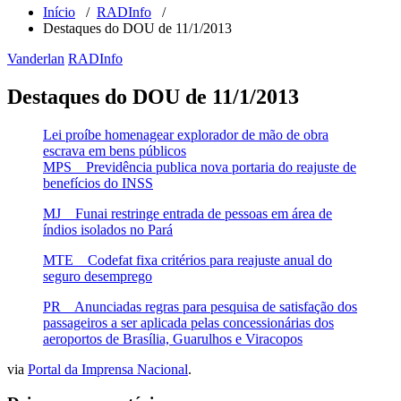
Início
/
RADInfo
/
Destaques do DOU de 11/1/2013
Vanderlan
RADInfo
Destaques do DOU de 11/1/2013
Lei proíbe homenagear explorador de mão de obra
escrava em bens públicos
MPS Previdência publica nova portaria do reajuste de
benefícios do INSS
MJ Funai restringe entrada de pessoas em área de
índios isolados no Pará
MTE Codefat fixa critérios para reajuste anual do
seguro desemprego
PR Anunciadas regras para pesquisa de satisfação dos
passageiros a ser aplicada pelas concessionárias dos
aeroportos de Brasília, Guarulhos e Viracopos
via
Portal da Imprensa Nacional
.