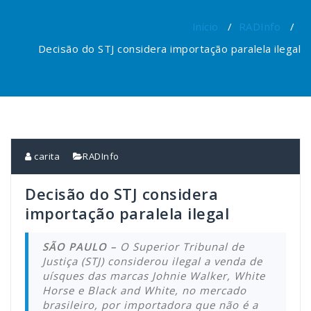
Início
/
RADInfo
/
Decisão do STJ considera importação paralela ilegal
carita
RADInfo
Decisão do STJ considera
importação paralela ilegal
SÃO PAULO –
O Superior Tribunal de
Justiça (STJ) considerou ilegal a venda de
uísques das marcas Johnie Walker, White
Horse e Black and White, no mercado
brasileiro, por importadora que não é a