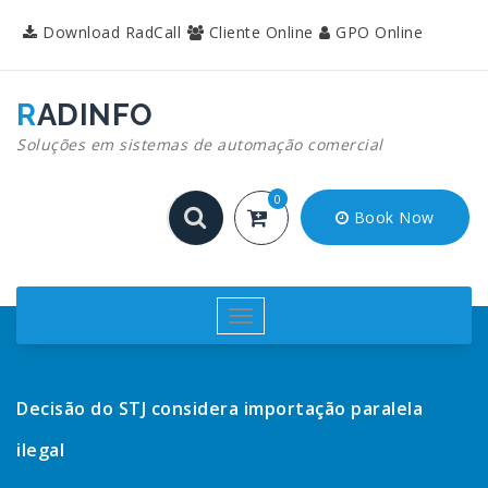
Pular
Download RadCall
Cliente Online
GPO Online
para
o
conteúdo
RADINFO
Soluções em sistemas de automação comercial
0
Book Now
Alternar
navegação
Decisão do STJ considera importação paralela
ilegal