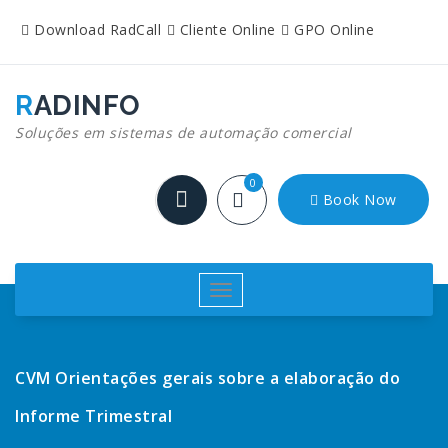
Pular
Download RadCall
Cliente Online
GPO Online
para
o
conteúdo
RADINFO
Soluções em sistemas de automação comercial
0
Book Now
Alternar
navegação
CVM Orientações gerais sobre a elaboração do
Informe Trimestral