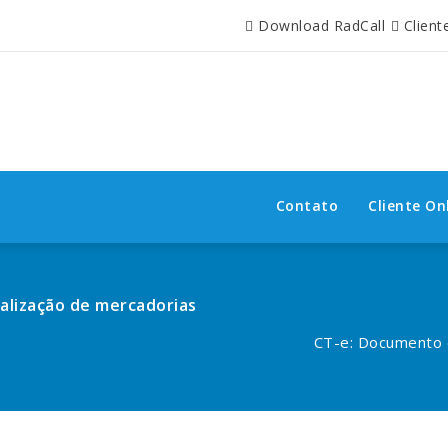
Download RadCall
Client
Contato
Cliente On
calização de mercadorias
CT-e: Documento el