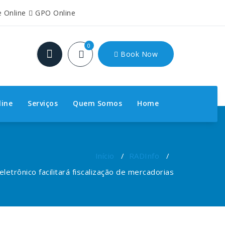
e Online
GPO Online
0
Book Now
line
Serviços
Quem Somos
Home
Início
/
RADInfo
/
etrônico facilitará fiscalização de mercadorias