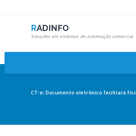
Pular
para
o
conteúdo
RADINFO
Soluções em sistemas de automação comercial
CT-e: Documento eletrônico facilitará fis