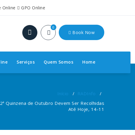
e Online
GPO Online
0
Book Now
line
Serviços
Quem Somos
Home
Início
/
RADInfo
/
a 2ª Quinzena de Outubro Devem Ser Recolhidas
Até Hoje, 14-11