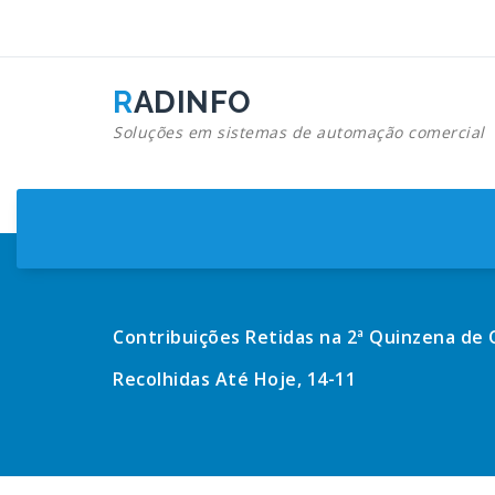
Pular
para
o
conteúdo
RADINFO
Soluções em sistemas de automação comercial
Contribuições Retidas na 2ª Quinzena de
Recolhidas Até Hoje, 14-11