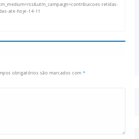
utm_medium=rss&utm_campaign=contribuicoes-retidas-
das-ate-hoje-14-11
pos obrigatórios são marcados com
*