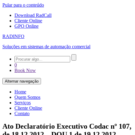
Pular para o conteúdo
Download RadCall
Cliente Online
GPO Online
RADINFO
Soluções em sistemas de automação comercial
0
Book Now
Alternar navegação
Home
Quem Somos
Serviços
Cliente Online
Contato
Ato Declaratório Executivo Codac nº 107,
de 18.12.2012 – DOU 1 de 19.12.2012 –