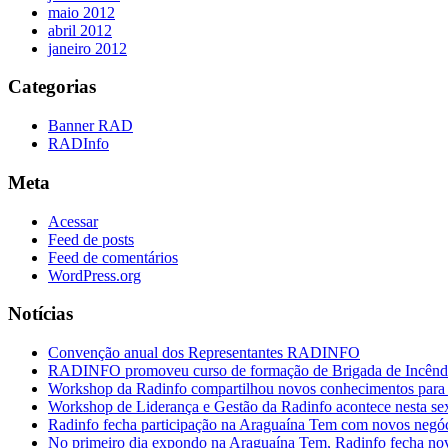
maio 2012
abril 2012
janeiro 2012
Categorias
Banner RAD
RADInfo
Meta
Acessar
Feed de posts
Feed de comentários
WordPress.org
Notícias
Convenção anual dos Representantes RADINFO
RADINFO promoveu curso de formação de Brigada de Incêndi
Workshop da Radinfo compartilhou novos conhecimentos para a
Workshop de Liderança e Gestão da Radinfo acontece nesta se
Radinfo fecha participação na Araguaína Tem com novos negó
No primeiro dia expondo na Araguaína Tem, Radinfo fecha no