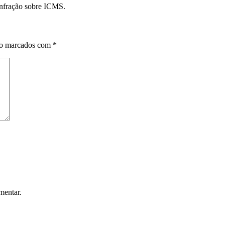
 infração sobre ICMS.
ão marcados com
*
mentar.