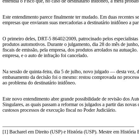
entendia o Fisco que, no caso de destinatário inidôneo, a mera probabil
Este entendimento parece finalmente ter mudado. Em duas recentes ses
empresas que enviaram suas mercadorias a destinatário inidôneo a part
O primeiro deles, DRT-5 86402/2009, patrocinado pelos especialistas
produtos automotivos. Durante o julgamento, dia 28 do mês de junho, 
fiscais de emissão, pela empresa, dos produtos arrolados na autuação
empresa, e o auto de infração foi cancelado.
Na sessão de quinta-feira, dia 5 de julho, novo julgado — desta vez
embasamento da decisão foi o mesmo: restou comprovada no processo a
ao problema do destinatário inidôneo.
Este novo entendimento abre grande possibilidade de revisão dos Aut
Singulares, as quais passam a reformar os julgados a partir das novas
custosos processos de execução fiscal no Poder Judiciário.
——————————————————————————–
[1] Bacharel em Direito (USP) e História (USP). Mestre em História 