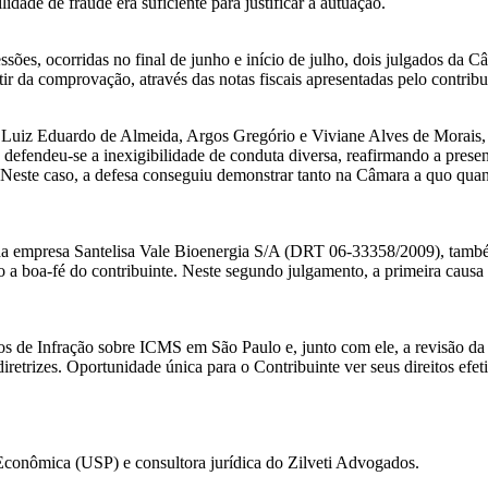
idade de fraude era suficiente para justificar a autuação.
sões, ocorridas no final de junho e início de julho, dois julgados da 
ir da comprovação, através das notas fiscais apresentadas pelo contribu
 Luiz Eduardo de Almeida, Argos Gregório e Viviane Alves de Morais, 
defendeu-se a inexigibilidade de conduta diversa, reafirmando a prese
. Neste caso, a defesa conseguiu demonstrar tanto na Câmara a quo quan
, da empresa Santelisa Vale Bioenergia S/A (DRT 06-33358/2009), també
 boa-fé do contribuinte. Neste segundo julgamento, a primeira causa 
os de Infração sobre ICMS em São Paulo e, junto com ele, a revisão d
 diretrizes. Oportunidade única para o Contribuinte ver seus direitos e
Econômica (USP) e consultora jurídica do Zilveti Advogados.