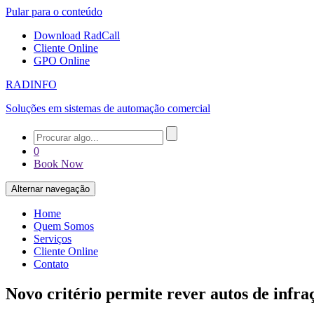
Pular para o conteúdo
Download RadCall
Cliente Online
GPO Online
RADINFO
Soluções em sistemas de automação comercial
0
Book Now
Alternar navegação
Home
Quem Somos
Serviços
Cliente Online
Contato
Novo critério permite rever autos de infr