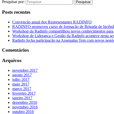
Pesquisar por:
Posts recentes
Convenção anual dos Representantes RADINFO
RADINFO promoveu curso de formação de Brigada de Incêndi
Workshop da Radinfo compartilhou novos conhecimentos para a
Workshop de Liderança e Gestão da Radinfo acontece nesta se
Radinfo fecha participação na Araguaína Tem com novos negó
Comentários
Arquivos
novembro 2017
agosto 2017
julho 2017
maio 2017
março 2017
fevereiro 2017
janeiro 2017
dezembro 2016
novembro 2016
outubro 2016