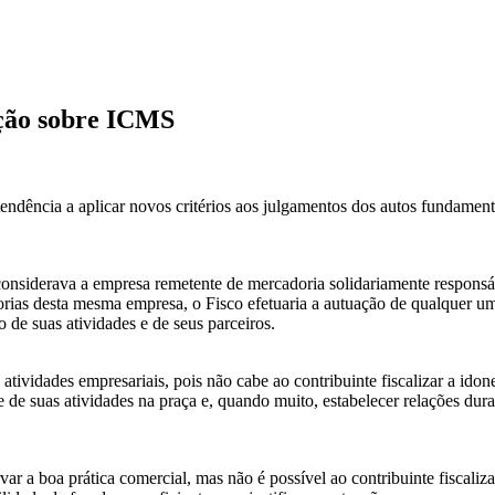
ação sobre ICMS
ndência a aplicar novos critérios aos julgamentos dos autos fundament
 considerava a empresa remetente de mercadoria solidariamente responsá
ias desta mesma empresa, o Fisco efetuaria a autuação de qualquer um 
o de suas atividades e de seus parceiros.
atividades empresariais, pois não cabe ao contribuinte fiscalizar a ido
de de suas atividades na praça e, quando muito, estabelecer relações du
var a boa prática comercial, mas não é possível ao contribuinte fiscaliz